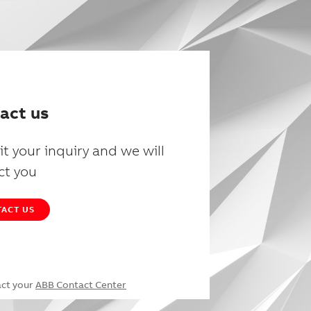
act us
t your inquiry and we will
ct you
ACT US
act your
ABB Contact Center