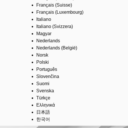
Français (Suisse)
Français (Luxembourg)
Italiano
Italiano (Svizzera)
Magyar
Nederlands
Nederlands (België)
Norsk
Polski
Português
Slovenčina
Suomi
Svenska
Türkçe
Ελληνικά
日本語
한국어