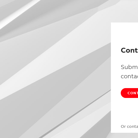
Cont
Submi
conta
CONT
Or cont