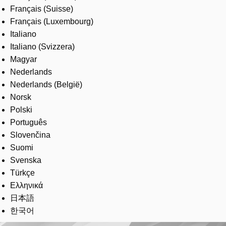
Français (Suisse)
Français (Luxembourg)
Italiano
Italiano (Svizzera)
Magyar
Nederlands
Nederlands (België)
Norsk
Polski
Português
Slovenčina
Suomi
Svenska
Türkçe
Ελληνικά
日本語
한국어