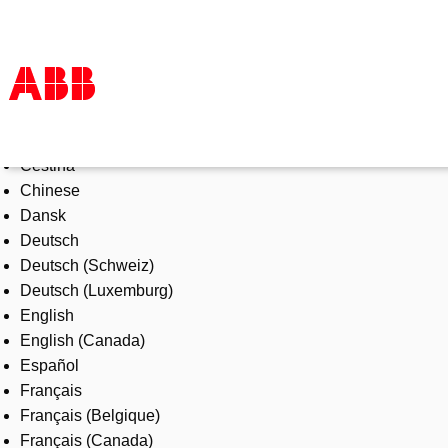
Select Language
Products & Solutions
Čeština
Industries
Chinese
Services
Dansk
About us
Deutsch
Where to buy
Deutsch (Schweiz)
Contact us
Deutsch (Luxemburg)
Careers
English
English (Canada)
Español
Français
Français (Belgique)
Français (Canada)