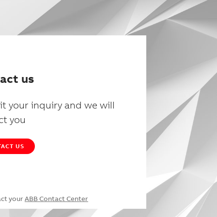
act us
t your inquiry and we will
ct you
ACT US
act your
ABB Contact Center