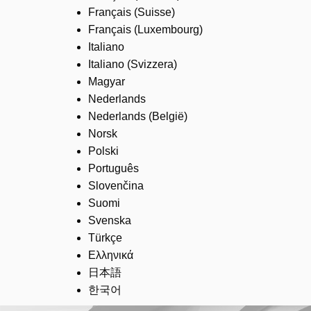
Français (Suisse)
Français (Luxembourg)
Italiano
Italiano (Svizzera)
Magyar
Nederlands
Nederlands (België)
Norsk
Polski
Português
Slovenčina
Suomi
Svenska
Türkçe
Ελληνικά
日本語
한국어