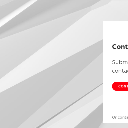
Cont
Submi
conta
CONT
Or cont