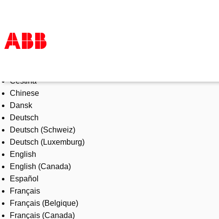
Select Language
Products & Solutions
Čeština
Industries
Chinese
Services
Dansk
About us
Deutsch
Where to buy
Deutsch (Schweiz)
Contact us
Deutsch (Luxemburg)
Careers
English
English (Canada)
Español
Français
Français (Belgique)
Français (Canada)