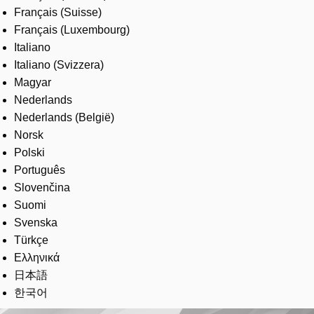
Français (Suisse)
Français (Luxembourg)
Italiano
Italiano (Svizzera)
Magyar
Nederlands
Nederlands (België)
Norsk
Polski
Português
Slovenčina
Suomi
Svenska
Türkçe
Ελληνικά
日本語
한국어