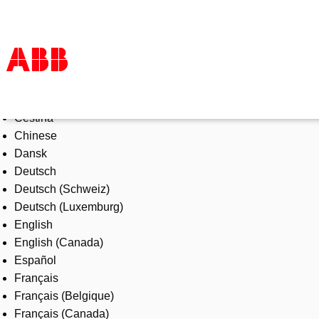
Select Language
Products & Solutions
Čeština
Industries
Chinese
Services
Dansk
About us
Deutsch
Where to buy
Deutsch (Schweiz)
Contact us
Deutsch (Luxemburg)
Careers
English
English (Canada)
Español
Français
Français (Belgique)
Français (Canada)