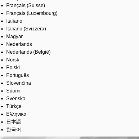
Français (Suisse)
Français (Luxembourg)
Italiano
Italiano (Svizzera)
Magyar
Nederlands
Nederlands (België)
Norsk
Polski
Português
Slovenčina
Suomi
Svenska
Türkçe
Ελληνικά
日本語
한국어