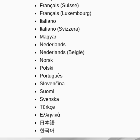
Français (Suisse)
Français (Luxembourg)
Italiano
Italiano (Svizzera)
Magyar
Nederlands
Nederlands (België)
Norsk
Polski
Português
Slovenčina
Suomi
Svenska
Türkçe
Ελληνικά
日本語
한국어