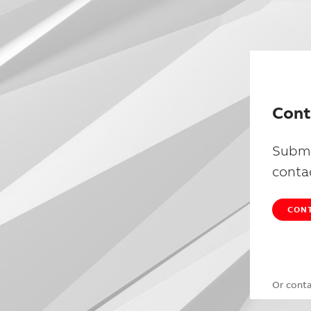
Cont
Submi
conta
CONT
Or cont