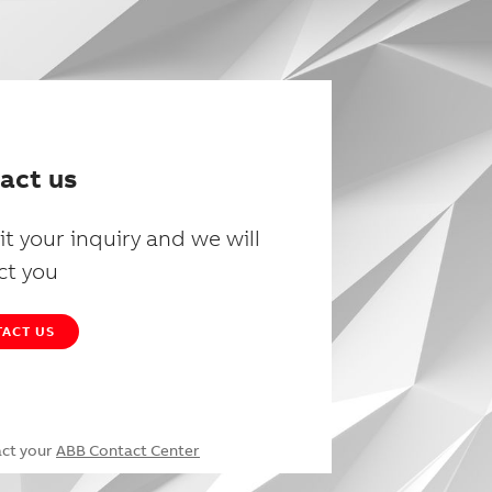
act us
t your inquiry and we will
ct you
ACT US
act your
ABB Contact Center