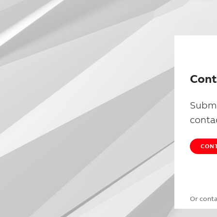
Cont
Submi
conta
CONT
Or cont