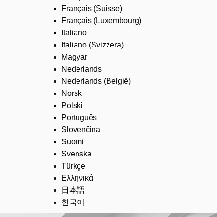
Français (Suisse)
Français (Luxembourg)
Italiano
Italiano (Svizzera)
Magyar
Nederlands
Nederlands (België)
Norsk
Polski
Português
Slovenčina
Suomi
Svenska
Türkçe
Ελληνικά
日本語
한국어