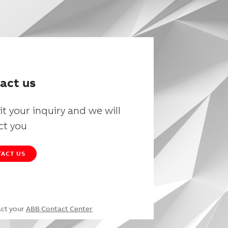
act us
t your inquiry and we will
ct you
ACT US
act your
ABB Contact Center