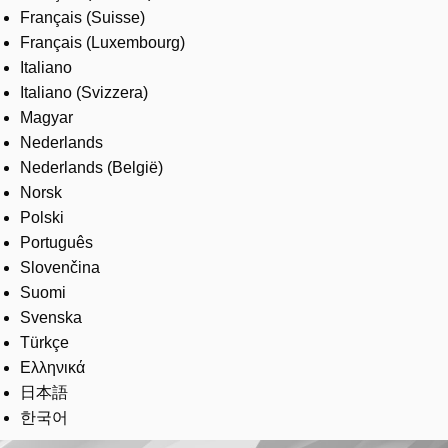
Français (Suisse)
Français (Luxembourg)
Italiano
Italiano (Svizzera)
Magyar
Nederlands
Nederlands (België)
Norsk
Polski
Português
Slovenčina
Suomi
Svenska
Türkçe
Ελληνικά
日本語
한국어