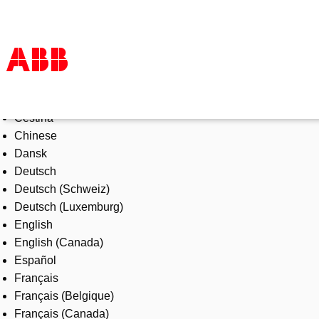
Select Language
Products & Solutions
Čeština
Industries
Chinese
Services
Dansk
About us
Deutsch
Where to buy
Deutsch (Schweiz)
Contact us
Deutsch (Luxemburg)
Careers
English
English (Canada)
Español
Français
Français (Belgique)
Français (Canada)