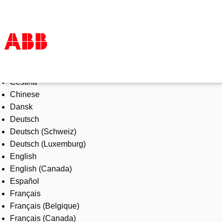
Select Language
Products & Solutions
Čeština
Industries
Chinese
Services
Dansk
About us
Deutsch
Where to buy
Deutsch (Schweiz)
Contact us
Deutsch (Luxemburg)
Careers
English
English (Canada)
Español
Français
Français (Belgique)
Français (Canada)