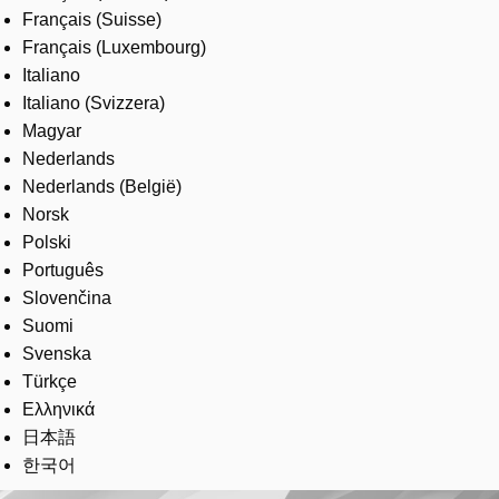
Français (Suisse)
Français (Luxembourg)
Italiano
Italiano (Svizzera)
Magyar
Nederlands
Nederlands (België)
Norsk
Polski
Português
Slovenčina
Suomi
Svenska
Türkçe
Ελληνικά
日本語
한국어