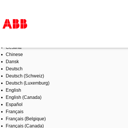
Select Language
Products & Solutions
Čeština
Industries
Chinese
Services
Dansk
About us
Deutsch
Where to buy
Deutsch (Schweiz)
Contact us
Deutsch (Luxemburg)
Careers
English
English (Canada)
Español
Français
Français (Belgique)
Français (Canada)