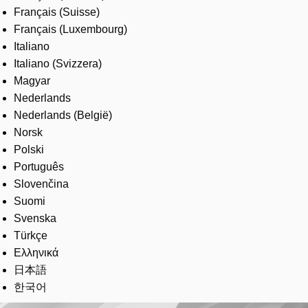
Français (Suisse)
Français (Luxembourg)
Italiano
Italiano (Svizzera)
Magyar
Nederlands
Nederlands (België)
Norsk
Polski
Português
Slovenčina
Suomi
Svenska
Türkçe
Ελληνικά
日本語
한국어