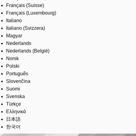
Français (Suisse)
Français (Luxembourg)
Italiano
Italiano (Svizzera)
Magyar
Nederlands
Nederlands (België)
Norsk
Polski
Português
Slovenčina
Suomi
Svenska
Türkçe
Ελληνικά
日本語
한국어