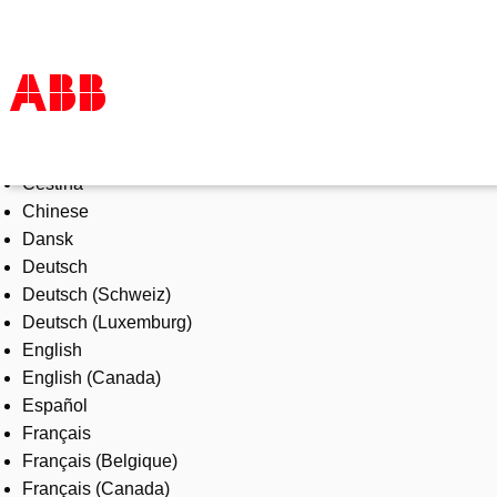
Select Language
Products & Solutions
Čeština
Industries
Chinese
Services
Dansk
About us
Deutsch
Where to buy
Deutsch (Schweiz)
Contact us
Deutsch (Luxemburg)
Careers
English
English (Canada)
Español
Français
Français (Belgique)
Français (Canada)