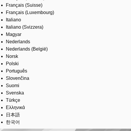
Français (Suisse)
Français (Luxembourg)
Italiano
Italiano (Svizzera)
Magyar
Nederlands
Nederlands (België)
Norsk
Polski
Português
Slovenčina
Suomi
Svenska
Türkçe
Ελληνικά
日本語
한국어