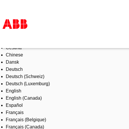
Select Language
Products & Solutions
Čeština
Industries
Chinese
Services
Dansk
About us
Deutsch
Where to buy
Deutsch (Schweiz)
Contact us
Deutsch (Luxemburg)
Careers
English
English (Canada)
Español
Français
Français (Belgique)
Français (Canada)