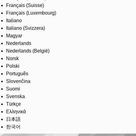
Français (Suisse)
Français (Luxembourg)
Italiano
Italiano (Svizzera)
Magyar
Nederlands
Nederlands (België)
Norsk
Polski
Português
Slovenčina
Suomi
Svenska
Türkçe
Ελληνικά
日本語
한국어