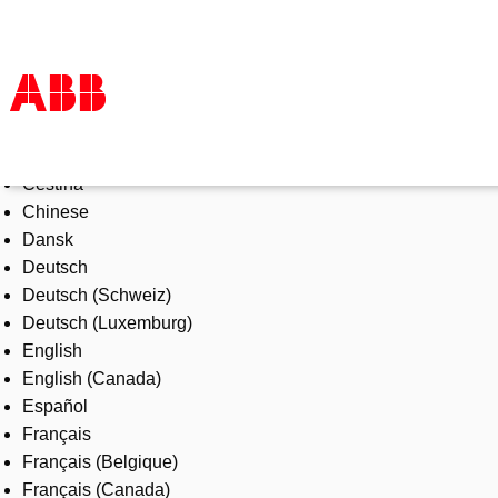
Select Language
Products & Solutions
Čeština
Industries
Chinese
Services
Dansk
About us
Deutsch
Where to buy
Deutsch (Schweiz)
Contact us
Deutsch (Luxemburg)
Careers
English
English (Canada)
Español
Français
Français (Belgique)
Français (Canada)