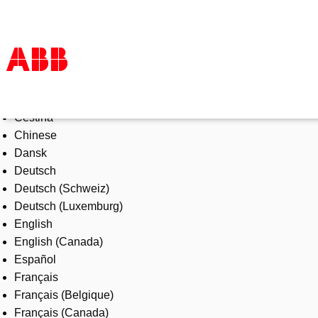
Select Language
Products & Solutions
Čeština
Industries
Chinese
Services
Dansk
About us
Deutsch
Where to buy
Deutsch (Schweiz)
Contact us
Deutsch (Luxemburg)
Careers
English
English (Canada)
Español
Français
Français (Belgique)
Français (Canada)