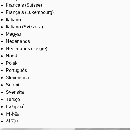
Français (Suisse)
Français (Luxembourg)
Italiano
Italiano (Svizzera)
Magyar
Nederlands
Nederlands (België)
Norsk
Polski
Português
Slovenčina
Suomi
Svenska
Türkçe
Ελληνικά
日本語
한국어