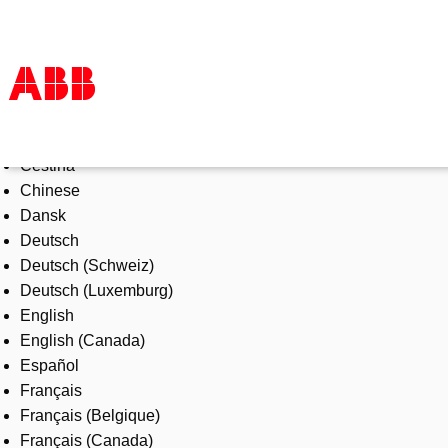
Select Language
Products & Solutions
Čeština
Industries
Chinese
Services
Dansk
About us
Deutsch
Where to buy
Deutsch (Schweiz)
Contact us
Deutsch (Luxemburg)
Careers
English
English (Canada)
Español
Français
Français (Belgique)
Français (Canada)