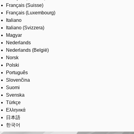
Français (Suisse)
Français (Luxembourg)
Italiano
Italiano (Svizzera)
Magyar
Nederlands
Nederlands (België)
Norsk
Polski
Português
Slovenčina
Suomi
Svenska
Türkçe
Ελληνικά
日本語
한국어