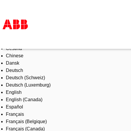
Select Language
Products & Solutions
Čeština
Industries
Chinese
Services
Dansk
About us
Deutsch
Where to buy
Deutsch (Schweiz)
Contact us
Deutsch (Luxemburg)
Careers
English
English (Canada)
Español
Français
Français (Belgique)
Français (Canada)