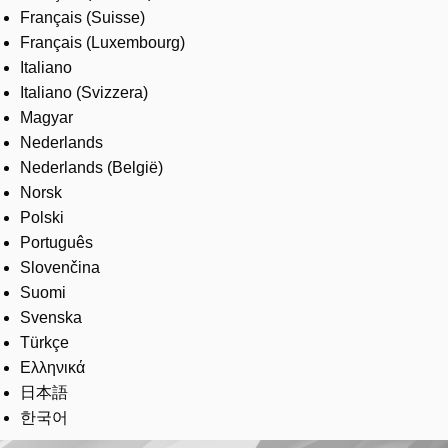
Français (Suisse)
Français (Luxembourg)
Italiano
Italiano (Svizzera)
Magyar
Nederlands
Nederlands (België)
Norsk
Polski
Português
Slovenčina
Suomi
Svenska
Türkçe
Ελληνικά
日本語
한국어