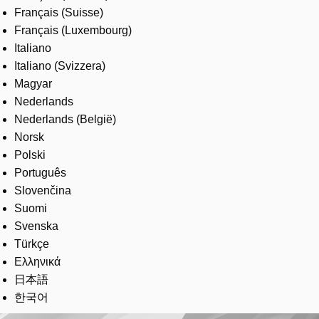
Français (Suisse)
Français (Luxembourg)
Italiano
Italiano (Svizzera)
Magyar
Nederlands
Nederlands (België)
Norsk
Polski
Português
Slovenčina
Suomi
Svenska
Türkçe
Ελληνικά
日本語
한국어