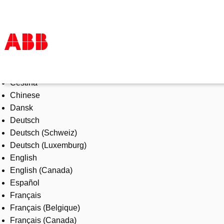
Select Language
Products & Solutions
Čeština
Industries
Chinese
Services
Dansk
About us
Deutsch
Where to buy
Deutsch (Schweiz)
Contact us
Deutsch (Luxemburg)
Careers
English
English (Canada)
Español
Français
Français (Belgique)
Français (Canada)