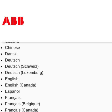
Select Language
Products & Solutions
Čeština
Industries
Chinese
Services
Dansk
About us
Deutsch
Where to buy
Deutsch (Schweiz)
Contact us
Deutsch (Luxemburg)
Careers
English
English (Canada)
Español
Français
Français (Belgique)
Français (Canada)