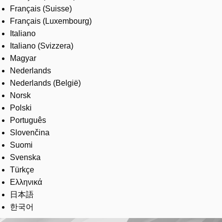
Français (Suisse)
Français (Luxembourg)
Italiano
Italiano (Svizzera)
Magyar
Nederlands
Nederlands (België)
Norsk
Polski
Português
Slovenčina
Suomi
Svenska
Türkçe
Ελληνικά
日本語
한국어