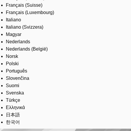
Français (Suisse)
Français (Luxembourg)
Italiano
Italiano (Svizzera)
Magyar
Nederlands
Nederlands (België)
Norsk
Polski
Português
Slovenčina
Suomi
Svenska
Türkçe
Ελληνικά
日本語
한국어