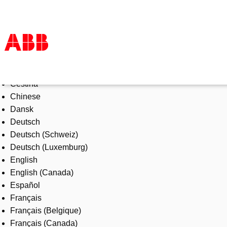
Select Language
Products & Solutions
Čeština
Industries
Chinese
Services
Dansk
About us
Deutsch
Where to buy
Deutsch (Schweiz)
Contact us
Deutsch (Luxemburg)
Careers
English
English (Canada)
Español
Français
Français (Belgique)
Français (Canada)