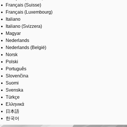
Français (Suisse)
Français (Luxembourg)
Italiano
Italiano (Svizzera)
Magyar
Nederlands
Nederlands (België)
Norsk
Polski
Português
Slovenčina
Suomi
Svenska
Türkçe
Ελληνικά
日本語
한국어