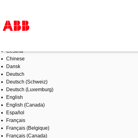
Select Language
Products & Solutions
Čeština
Industries
Chinese
Services
Dansk
About us
Deutsch
Where to buy
Deutsch (Schweiz)
Contact us
Deutsch (Luxemburg)
Careers
English
English (Canada)
Español
Français
Français (Belgique)
Français (Canada)