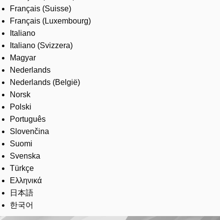
Français (Suisse)
Français (Luxembourg)
Italiano
Italiano (Svizzera)
Magyar
Nederlands
Nederlands (België)
Norsk
Polski
Português
Slovenčina
Suomi
Svenska
Türkçe
Ελληνικά
日本語
한국어