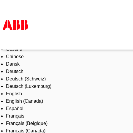
Select Language
Products & Solutions
Čeština
Industries
Chinese
Services
Dansk
About us
Deutsch
Where to buy
Deutsch (Schweiz)
Contact us
Deutsch (Luxemburg)
Careers
English
English (Canada)
Español
Français
Français (Belgique)
Français (Canada)