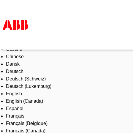
Select Language
Products & Solutions
Čeština
Industries
Chinese
Services
Dansk
About us
Deutsch
Where to buy
Deutsch (Schweiz)
Contact us
Deutsch (Luxemburg)
Careers
English
English (Canada)
Español
Français
Français (Belgique)
Français (Canada)