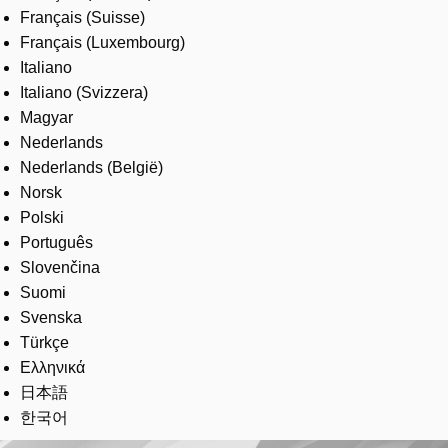
Français (Suisse)
Français (Luxembourg)
Italiano
Italiano (Svizzera)
Magyar
Nederlands
Nederlands (België)
Norsk
Polski
Português
Slovenčina
Suomi
Svenska
Türkçe
Ελληνικά
日本語
한국어