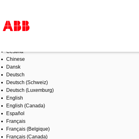
Select Language
Products & Solutions
Čeština
Industries
Chinese
Services
Dansk
About us
Deutsch
Where to buy
Deutsch (Schweiz)
Contact us
Deutsch (Luxemburg)
Careers
English
English (Canada)
Español
Français
Français (Belgique)
Français (Canada)