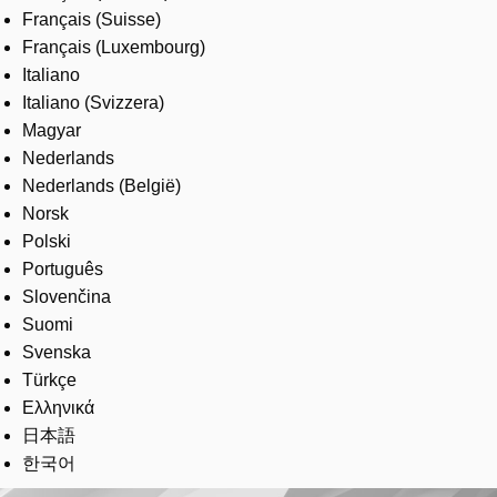
Français (Suisse)
Français (Luxembourg)
Italiano
Italiano (Svizzera)
Magyar
Nederlands
Nederlands (België)
Norsk
Polski
Português
Slovenčina
Suomi
Svenska
Türkçe
Ελληνικά
日本語
한국어