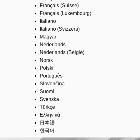
Français (Suisse)
Français (Luxembourg)
Italiano
Italiano (Svizzera)
Magyar
Nederlands
Nederlands (België)
Norsk
Polski
Português
Slovenčina
Suomi
Svenska
Türkçe
Ελληνικά
日本語
한국어