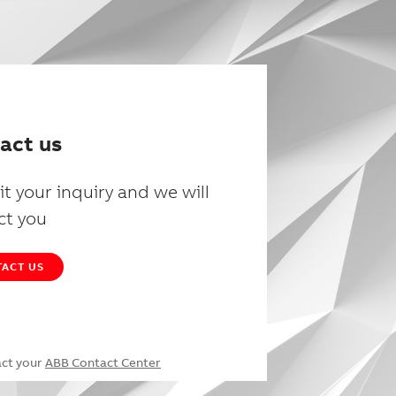
act us
t your inquiry and we will
ct you
ACT US
act your
ABB Contact Center