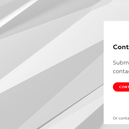
Cont
Submi
conta
CONT
Or cont