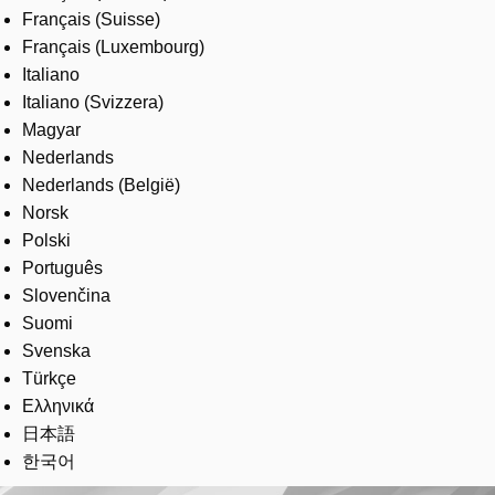
Français (Suisse)
Français (Luxembourg)
Italiano
Italiano (Svizzera)
Magyar
Nederlands
Nederlands (België)
Norsk
Polski
Português
Slovenčina
Suomi
Svenska
Türkçe
Ελληνικά
日本語
한국어