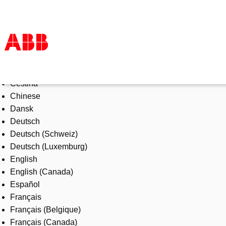
Select Language
Products & Solutions
Čeština
Industries
Chinese
Services
Dansk
About us
Deutsch
Where to buy
Deutsch (Schweiz)
Contact us
Deutsch (Luxemburg)
Careers
English
English (Canada)
Español
Français
Français (Belgique)
Français (Canada)