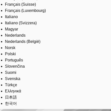
Français (Suisse)
Français (Luxembourg)
Italiano
Italiano (Svizzera)
Magyar
Nederlands
Nederlands (België)
Norsk
Polski
Português
Slovenčina
Suomi
Svenska
Türkçe
Ελληνικά
日本語
한국어