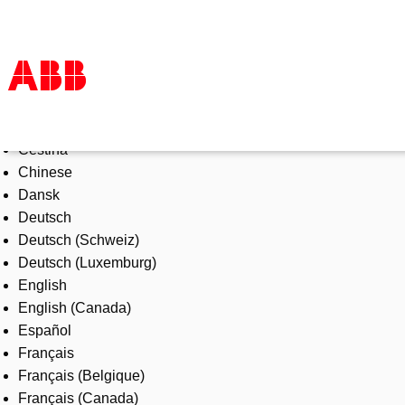
Select Language
Products & Solutions
Čeština
Industries
Chinese
Services
Dansk
About us
Deutsch
Where to buy
Deutsch (Schweiz)
Contact us
Deutsch (Luxemburg)
Careers
English
English (Canada)
Español
Français
Français (Belgique)
Français (Canada)