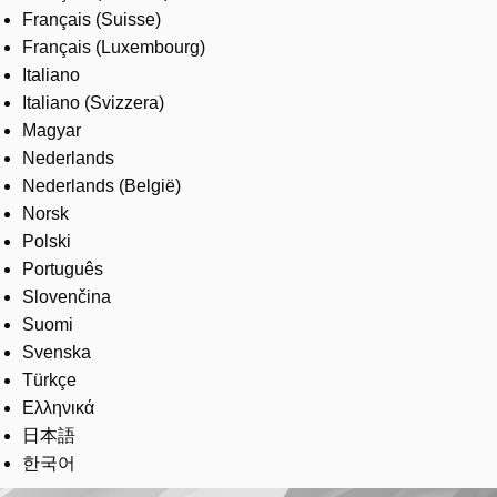
Français (Suisse)
Français (Luxembourg)
Italiano
Italiano (Svizzera)
Magyar
Nederlands
Nederlands (België)
Norsk
Polski
Português
Slovenčina
Suomi
Svenska
Türkçe
Ελληνικά
日本語
한국어