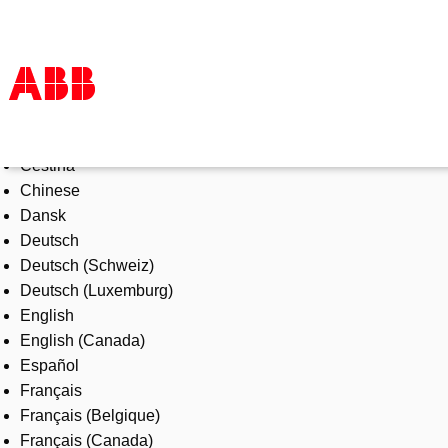
Select Language
Products & Solutions
Čeština
Industries
Chinese
Services
Dansk
About us
Deutsch
Where to buy
Deutsch (Schweiz)
Contact us
Deutsch (Luxemburg)
Careers
English
English (Canada)
Español
Français
Français (Belgique)
Français (Canada)