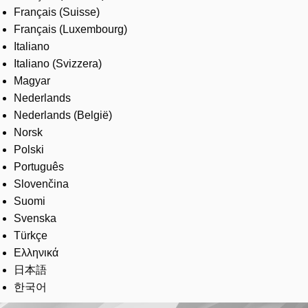
Français (Suisse)
Français (Luxembourg)
Italiano
Italiano (Svizzera)
Magyar
Nederlands
Nederlands (België)
Norsk
Polski
Português
Slovenčina
Suomi
Svenska
Türkçe
Ελληνικά
日本語
한국어