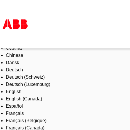
Select Language
Products & Solutions
Čeština
Industries
Chinese
Services
Dansk
About us
Deutsch
Where to buy
Deutsch (Schweiz)
Contact us
Deutsch (Luxemburg)
Careers
English
English (Canada)
Español
Français
Français (Belgique)
Français (Canada)