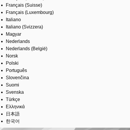
Français (Suisse)
Français (Luxembourg)
Italiano
Italiano (Svizzera)
Magyar
Nederlands
Nederlands (België)
Norsk
Polski
Português
Slovenčina
Suomi
Svenska
Türkçe
Ελληνικά
日本語
한국어