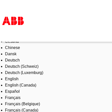
Select Language
Products & Solutions
Čeština
Industries
Chinese
Services
Dansk
About us
Deutsch
Where to buy
Deutsch (Schweiz)
Contact us
Deutsch (Luxemburg)
Careers
English
English (Canada)
Español
Français
Français (Belgique)
Français (Canada)