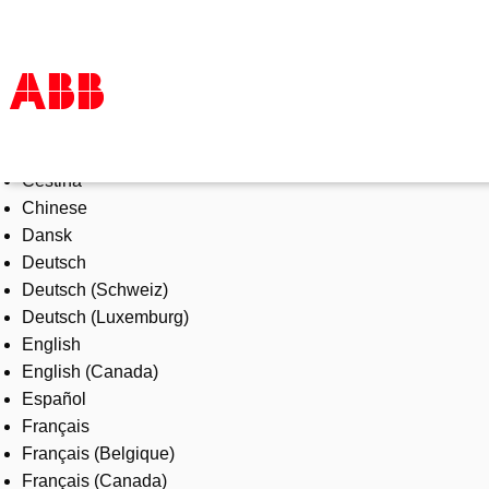
Select Language
Products & Solutions
Čeština
Industries
Chinese
Services
Dansk
About us
Deutsch
Where to buy
Deutsch (Schweiz)
Contact us
Deutsch (Luxemburg)
Careers
English
English (Canada)
Español
Français
Français (Belgique)
Français (Canada)