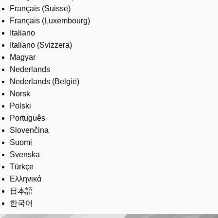
Français (Suisse)
Français (Luxembourg)
Italiano
Italiano (Svizzera)
Magyar
Nederlands
Nederlands (België)
Norsk
Polski
Português
Slovenčina
Suomi
Svenska
Türkçe
Ελληνικά
日本語
한국어