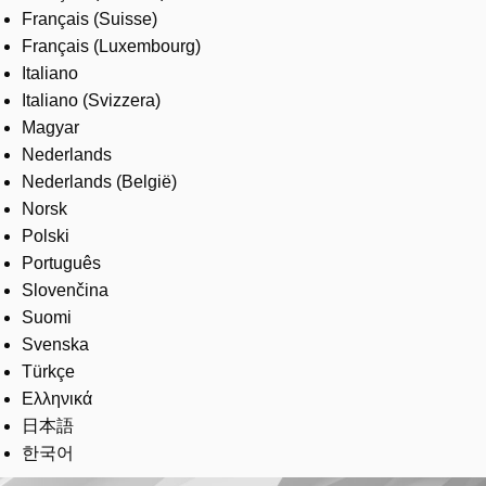
Français (Suisse)
Français (Luxembourg)
Italiano
Italiano (Svizzera)
Magyar
Nederlands
Nederlands (België)
Norsk
Polski
Português
Slovenčina
Suomi
Svenska
Türkçe
Ελληνικά
日本語
한국어