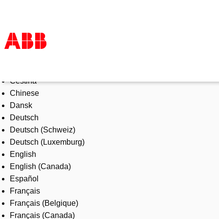
Select Language
Products & Solutions
Čeština
Industries
Chinese
Services
Dansk
About us
Deutsch
Where to buy
Deutsch (Schweiz)
Contact us
Deutsch (Luxemburg)
Careers
English
English (Canada)
Español
Français
Français (Belgique)
Français (Canada)