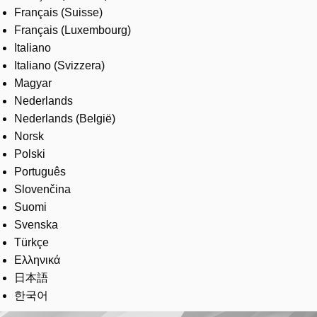
Français (Suisse)
Français (Luxembourg)
Italiano
Italiano (Svizzera)
Magyar
Nederlands
Nederlands (België)
Norsk
Polski
Português
Slovenčina
Suomi
Svenska
Türkçe
Ελληνικά
日本語
한국어