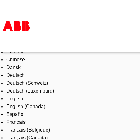
Select Language
Products & Solutions
Čeština
Industries
Chinese
Services
Dansk
About us
Deutsch
Where to buy
Deutsch (Schweiz)
Contact us
Deutsch (Luxemburg)
Careers
English
English (Canada)
Español
Français
Français (Belgique)
Français (Canada)