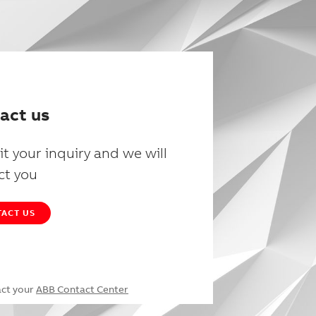
act us
t your inquiry and we will
ct you
ACT US
act your
ABB Contact Center