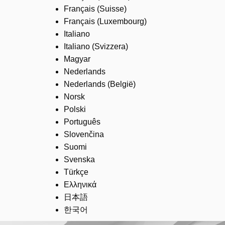
Français (Suisse)
Français (Luxembourg)
Italiano
Italiano (Svizzera)
Magyar
Nederlands
Nederlands (België)
Norsk
Polski
Português
Slovenčina
Suomi
Svenska
Türkçe
Ελληνικά
日本語
한국어