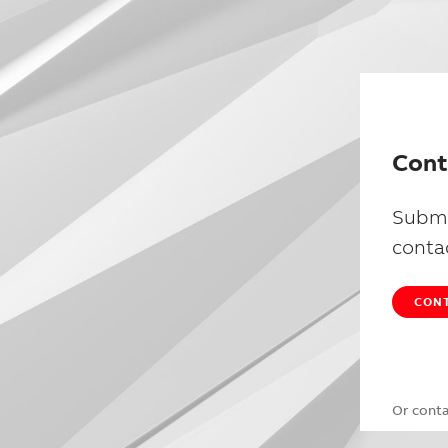
Cont
Submi
conta
CONT
Or cont