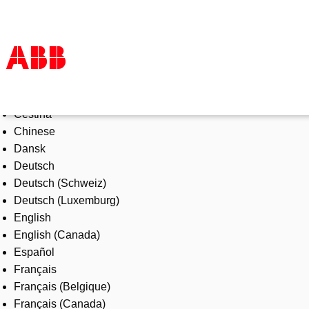
Select Language
Products & Solutions
Čeština
Industries
Chinese
Services
Dansk
About us
Deutsch
Where to buy
Deutsch (Schweiz)
Contact us
Deutsch (Luxemburg)
Careers
English
English (Canada)
Español
Français
Français (Belgique)
Français (Canada)