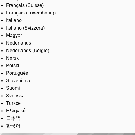
Français (Suisse)
Français (Luxembourg)
Italiano
Italiano (Svizzera)
Magyar
Nederlands
Nederlands (België)
Norsk
Polski
Português
Slovenčina
Suomi
Svenska
Türkçe
Ελληνικά
日本語
한국어