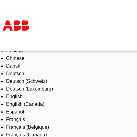
Select Language
Products & Solutions
Čeština
Industries
Chinese
Services
Dansk
About us
Deutsch
Where to buy
Deutsch (Schweiz)
Contact us
Deutsch (Luxemburg)
Careers
English
English (Canada)
Español
Français
Français (Belgique)
Français (Canada)