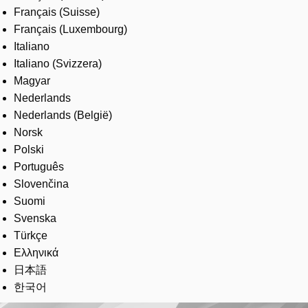
Français (Suisse)
Français (Luxembourg)
Italiano
Italiano (Svizzera)
Magyar
Nederlands
Nederlands (België)
Norsk
Polski
Português
Slovenčina
Suomi
Svenska
Türkçe
Ελληνικά
日本語
한국어