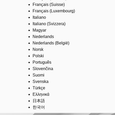
Français (Suisse)
Français (Luxembourg)
Italiano
Italiano (Svizzera)
Magyar
Nederlands
Nederlands (België)
Norsk
Polski
Português
Slovenčina
Suomi
Svenska
Türkçe
Ελληνικά
日本語
한국어