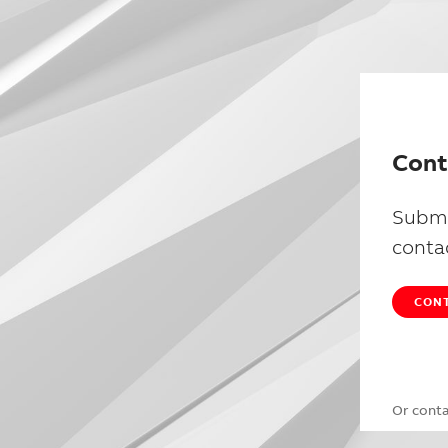
Cont
Submi
conta
CONT
Or cont