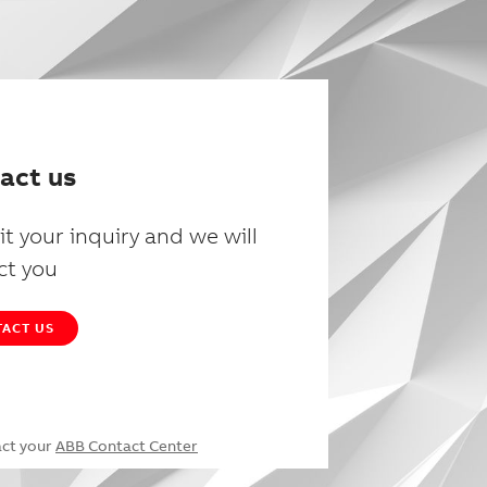
act us
t your inquiry and we will
ct you
ACT US
act your
ABB Contact Center