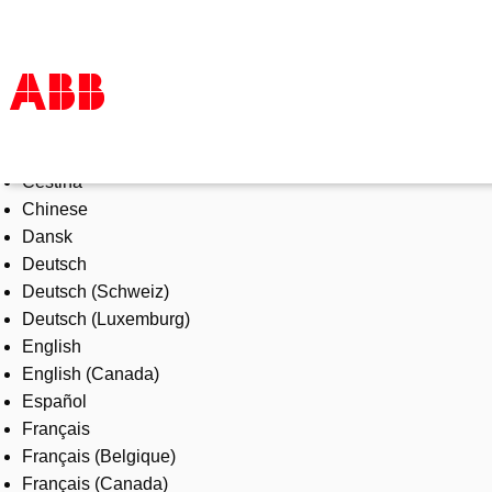
Select Language
Products & Solutions
Čeština
Industries
Chinese
Services
Dansk
About us
Deutsch
Where to buy
Deutsch (Schweiz)
Contact us
Deutsch (Luxemburg)
Careers
English
English (Canada)
Español
Français
Français (Belgique)
Français (Canada)