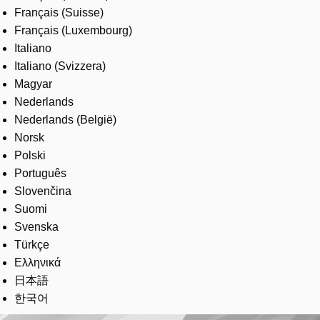
Français (Suisse)
Français (Luxembourg)
Italiano
Italiano (Svizzera)
Magyar
Nederlands
Nederlands (België)
Norsk
Polski
Português
Slovenčina
Suomi
Svenska
Türkçe
Ελληνικά
日本語
한국어