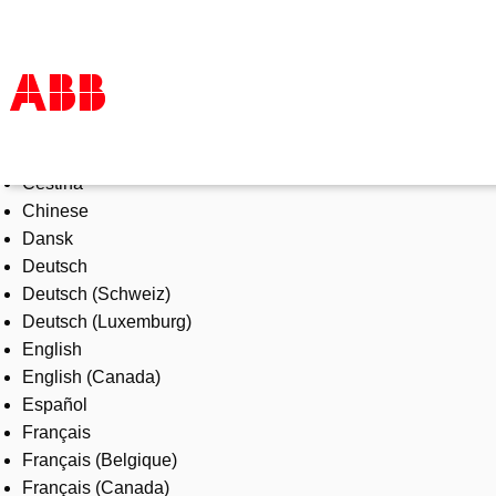
Select Language
Products & Solutions
Čeština
Industries
Chinese
Services
Dansk
About us
Deutsch
Where to buy
Deutsch (Schweiz)
Contact us
Deutsch (Luxemburg)
Careers
English
English (Canada)
Español
Français
Français (Belgique)
Français (Canada)