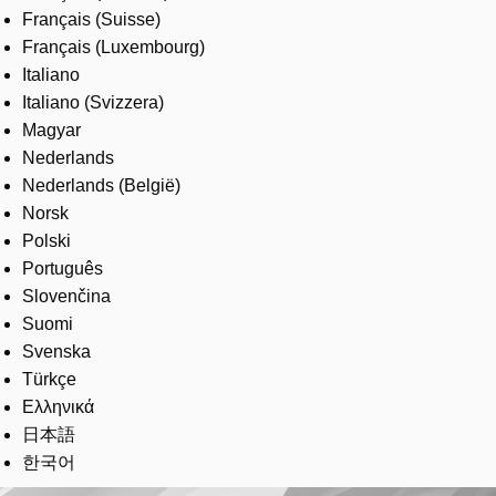
Français (Suisse)
Français (Luxembourg)
Italiano
Italiano (Svizzera)
Magyar
Nederlands
Nederlands (België)
Norsk
Polski
Português
Slovenčina
Suomi
Svenska
Türkçe
Ελληνικά
日本語
한국어