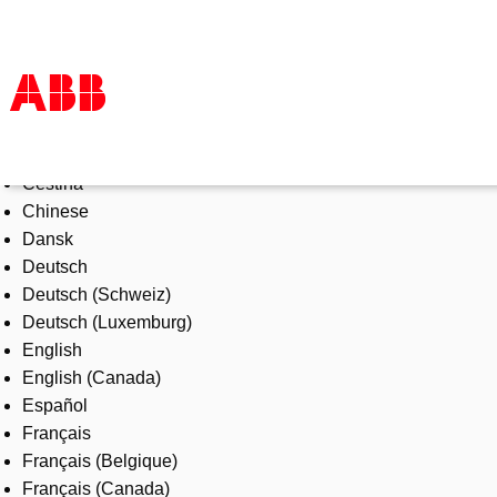
Select Language
Products & Solutions
Čeština
Industries
Chinese
Services
Dansk
About us
Deutsch
Where to buy
Deutsch (Schweiz)
Contact us
Deutsch (Luxemburg)
Careers
English
English (Canada)
Español
Français
Français (Belgique)
Français (Canada)