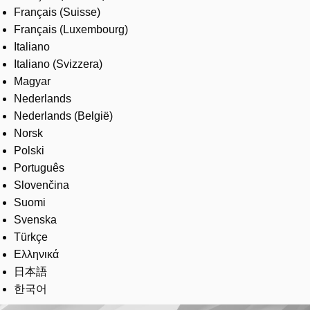
Français (Suisse)
Français (Luxembourg)
Italiano
Italiano (Svizzera)
Magyar
Nederlands
Nederlands (België)
Norsk
Polski
Português
Slovenčina
Suomi
Svenska
Türkçe
Ελληνικά
日本語
한국어