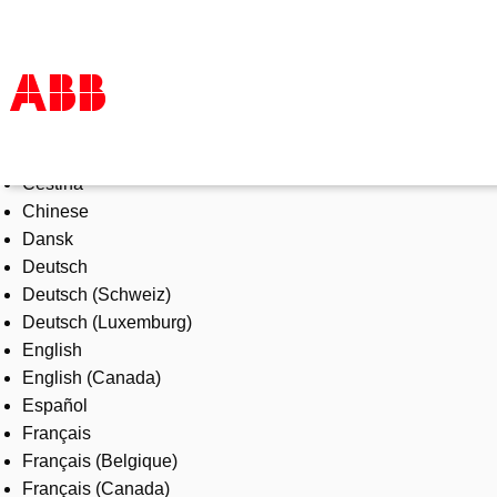
Select Language
Products & Solutions
Čeština
Industries
Chinese
Services
Dansk
About us
Deutsch
Where to buy
Deutsch (Schweiz)
Contact us
Deutsch (Luxemburg)
Careers
English
English (Canada)
Español
Français
Français (Belgique)
Français (Canada)