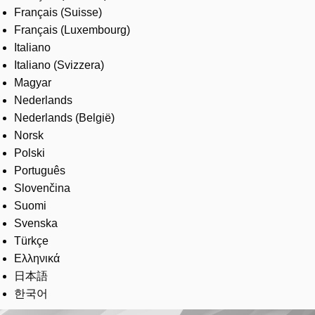
Français (Suisse)
Français (Luxembourg)
Italiano
Italiano (Svizzera)
Magyar
Nederlands
Nederlands (België)
Norsk
Polski
Português
Slovenčina
Suomi
Svenska
Türkçe
Ελληνικά
日本語
한국어