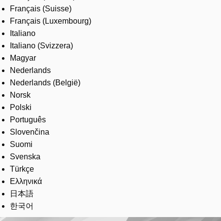
Français (Suisse)
Français (Luxembourg)
Italiano
Italiano (Svizzera)
Magyar
Nederlands
Nederlands (België)
Norsk
Polski
Português
Slovenčina
Suomi
Svenska
Türkçe
Ελληνικά
日本語
한국어