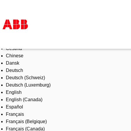
Select Language
Products & Solutions
Čeština
Industries
Chinese
Services
Dansk
About us
Deutsch
Where to buy
Deutsch (Schweiz)
Contact us
Deutsch (Luxemburg)
Careers
English
English (Canada)
Español
Français
Français (Belgique)
Français (Canada)