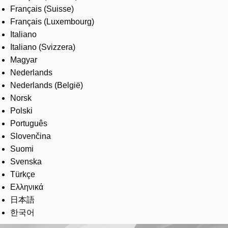
Français (Suisse)
Français (Luxembourg)
Italiano
Italiano (Svizzera)
Magyar
Nederlands
Nederlands (België)
Norsk
Polski
Português
Slovenčina
Suomi
Svenska
Türkçe
Ελληνικά
日本語
한국어