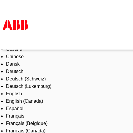
Select Language
Produkte und Leistungen
Čeština
Branchenlösungen
Chinese
Service
Dansk
Über uns
Deutsch
Vertriebspartner finden
Deutsch (Schweiz)
Kontakt
Deutsch (Luxemburg)
Karriere
English
English (Canada)
Español
Français
Français (Belgique)
Français (Canada)