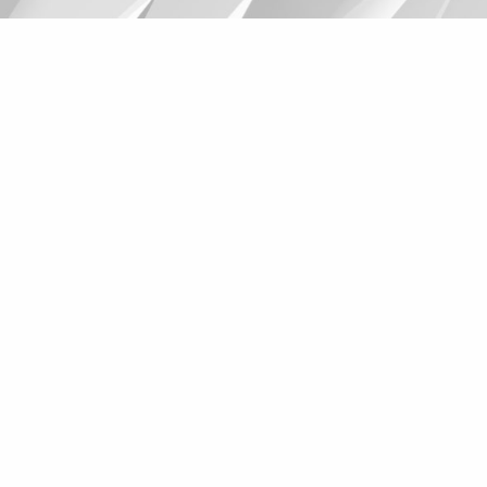
Suggestions
Products
See more products
Shopping list preview
0