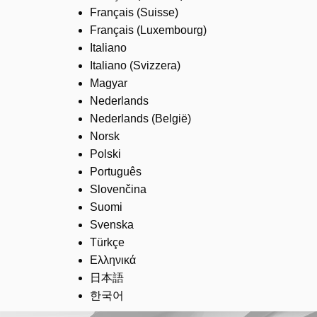
Français (Suisse)
Français (Luxembourg)
Italiano
Italiano (Svizzera)
Magyar
Nederlands
Nederlands (België)
Norsk
Polski
Português
Slovenčina
Suomi
Svenska
Türkçe
Ελληνικά
日本語
한국어