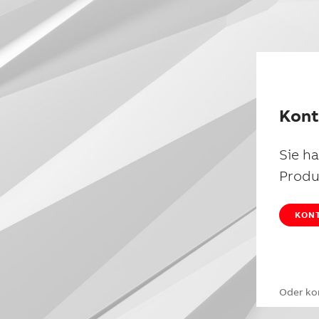
Kont
Sie h
Produ
KONT
Oder ko