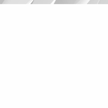
Suggestions
Products
See more products
Shopping list preview
0