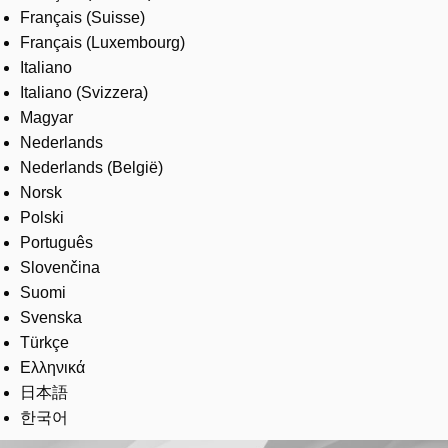
Français (Suisse)
Français (Luxembourg)
Italiano
Italiano (Svizzera)
Magyar
Nederlands
Nederlands (België)
Norsk
Polski
Português
Slovenčina
Suomi
Svenska
Türkçe
Ελληνικά
日本語
한국어