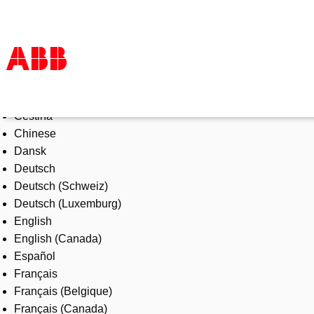
Select Language
Produkte und Leistungen
Čeština
Branchenlösungen
Chinese
Service
Dansk
Über uns
Deutsch
Vertriebspartner finden
Deutsch (Schweiz)
Kontakt
Deutsch (Luxemburg)
Karriere
English
English (Canada)
Español
Français
Français (Belgique)
Français (Canada)