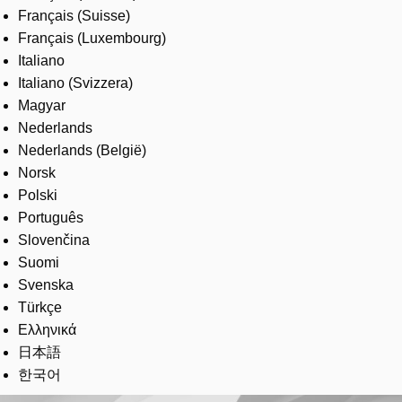
Français (Suisse)
Français (Luxembourg)
Italiano
Italiano (Svizzera)
Magyar
Nederlands
Nederlands (België)
Norsk
Polski
Português
Slovenčina
Suomi
Svenska
Türkçe
Ελληνικά
日本語
한국어