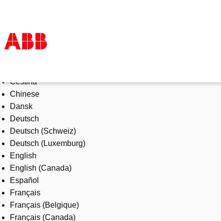
Select Language
Produkte und Leistungen
Čeština
Branchenlösungen
Chinese
Service
Dansk
Über uns
Deutsch
Vertriebspartner finden
Deutsch (Schweiz)
Kontakt
Deutsch (Luxemburg)
Karriere
English
English (Canada)
Español
Français
Français (Belgique)
Français (Canada)