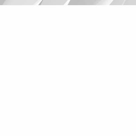
Suggestions
Products
See more products
Shopping list preview
0