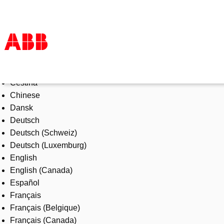
Select Language
Produkte und Leistungen
Čeština
Branchenlösungen
Chinese
Service
Dansk
Über uns
Deutsch
Vertriebspartner finden
Deutsch (Schweiz)
Kontakt
Deutsch (Luxemburg)
Karriere
English
English (Canada)
Español
Français
Français (Belgique)
Français (Canada)