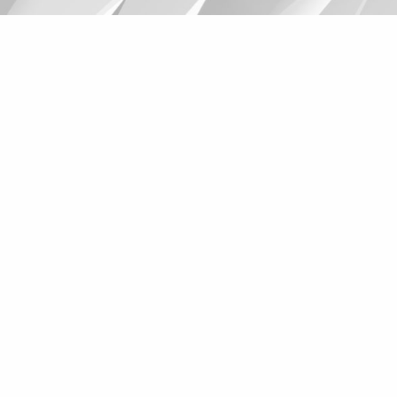
Suggestions
Products
See more products
Shopping list preview
0