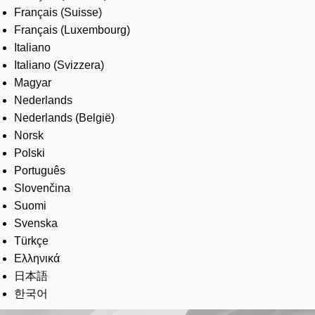
Français (Suisse)
Français (Luxembourg)
Italiano
Italiano (Svizzera)
Magyar
Nederlands
Nederlands (België)
Norsk
Polski
Português
Slovenčina
Suomi
Svenska
Türkçe
Ελληνικά
日本語
한국어