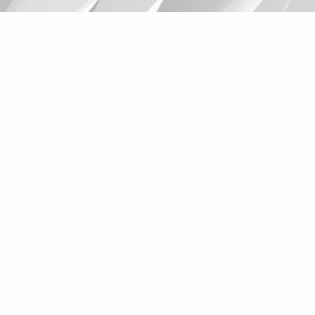
Suggestions
Products
See more products
Shopping list preview
0