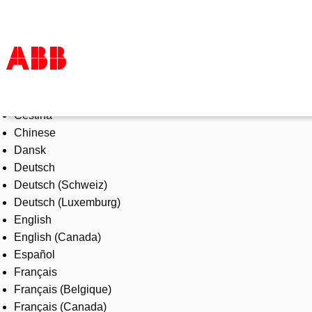
Select Language
Productos & Soluciones
Čeština
Industrias
Chinese
Servicios
Dansk
Sobre ABB
Deutsch
Dónde comprar
Deutsch (Schweiz)
Contáctanos
Deutsch (Luxemburg)
Carreras
English
English (Canada)
Español
Français
Français (Belgique)
Français (Canada)