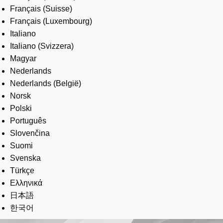
Français (Suisse)
Français (Luxembourg)
Italiano
Italiano (Svizzera)
Magyar
Nederlands
Nederlands (België)
Norsk
Polski
Português
Slovenčina
Suomi
Svenska
Türkçe
Ελληνικά
日本語
한국어