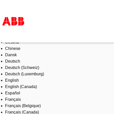
Select Language
Productos & Soluciones
Čeština
Industrias
Chinese
Servicios
Dansk
Sobre ABB
Deutsch
Dónde comprar
Deutsch (Schweiz)
Contáctanos
Deutsch (Luxemburg)
Carreras
English
English (Canada)
Español
Français
Français (Belgique)
Français (Canada)