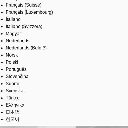
Français (Suisse)
Français (Luxembourg)
Italiano
Italiano (Svizzera)
Magyar
Nederlands
Nederlands (België)
Norsk
Polski
Português
Slovenčina
Suomi
Svenska
Türkçe
Ελληνικά
日本語
한국어