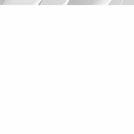
Suggestions
Products
See more products
Shopping list preview
0