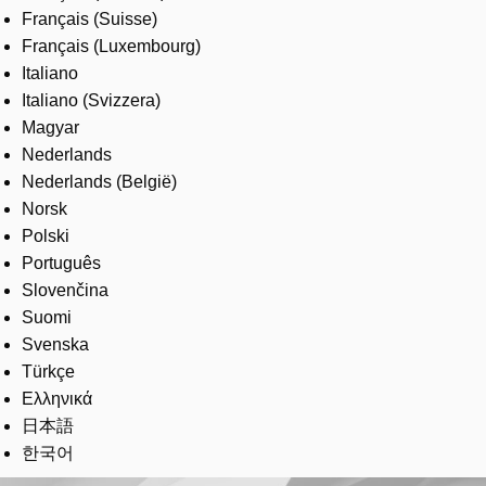
Français (Suisse)
Français (Luxembourg)
Italiano
Italiano (Svizzera)
Magyar
Nederlands
Nederlands (België)
Norsk
Polski
Português
Slovenčina
Suomi
Svenska
Türkçe
Ελληνικά
日本語
한국어