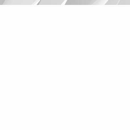
Suggestions
Products
See more products
Shopping list preview
0