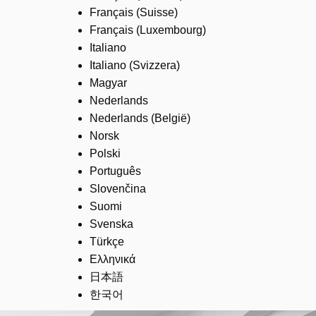
Français (Suisse)
Français (Luxembourg)
Italiano
Italiano (Svizzera)
Magyar
Nederlands
Nederlands (België)
Norsk
Polski
Português
Slovenčina
Suomi
Svenska
Türkçe
Ελληνικά
日本語
한국어