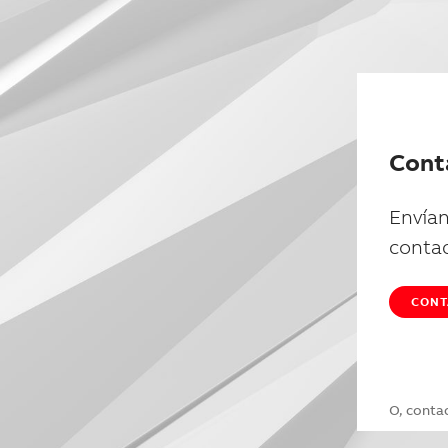
Cont
Envían
conta
CONT
O, conta